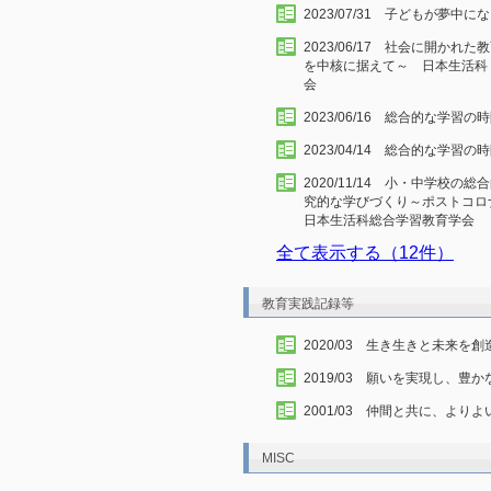
2023/07/31 子どもが夢
2023/06/17 社会に開か
を中核に据えて～ 日本生活科
会
2023/06/16 総合的な学習
2023/04/14 総合的な学
2020/11/14 小・中学校
究的な学びづくり～ポストコ
日本生活科総合学習教育学会
全て表示する（12件）
教育実践記録等
2020/03 生き生きと未来を
2019/03 願いを実現し、豊
2001/03 仲間と共に、より
MISC