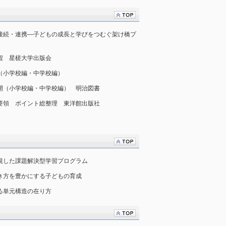
幼小接続・連携―子どもの成長と学びをつむぐ架け橋プ
課程 星槎大学出版会
座（小学校編・中学校編）
の展開（小学校編・中学校編） 明治図書
指導要領 ポイント総整理 東洋館出版社
を重視した課題解決型学習プログラム
、生き方を豊かにする子どもの育成
ける単元構造の在り方