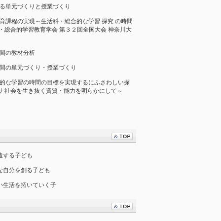
中になる単元づくりと授業づくり
れた教育課程の実現～生活科・総合的な学習 探究 の時間
・総合的学習教育学会 第３２回全国大会 神奈川大
の時間の教材分析
習の時間の単元づくり・授業づくり
の総合的な学習の時間の目標を実現するにふさわしい探
ロナ社会を生き抜く資質・能力を明らかにして～
創造する子ども
かな自分を創る子ども
よい生活を拓いていく子