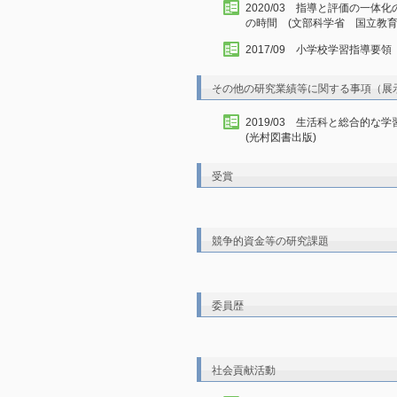
2020/03 指導と評価の一
の時間 (文部科学省 国立教育
2017/09 小学校学習指導要
その他の研究業績等に関する事項（展
2019/03 生活科と総合的
(光村図書出版)
受賞
競争的資金等の研究課題
委員歴
社会貢献活動