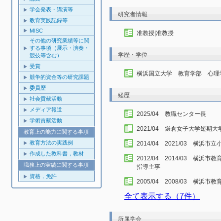
学会発表・講演等
研究者情報
教育実践記録等
MISC
准教授|准教授
その他の研究業績等に関
する事項（展示・演奏・
学歴・学位
競技等含む）
受賞
横浜国立大学 教育学部 心理
競争的資金等の研究課題
委員歴
経歴
社会貢献活動
メディア報道
2025/04 教職センター長
学術貢献活動
2021/04 鎌倉女子大学短
教育上の能力に関する事項
教育方法の実践例
2014/04 2021/03 横浜市
作成した教科書，教材
2012/04 2014/03 
職務上の実績に関する事項
指導主事
資格，免許
2005/04 2008/03 横
全て表示する（7件）
所属学会