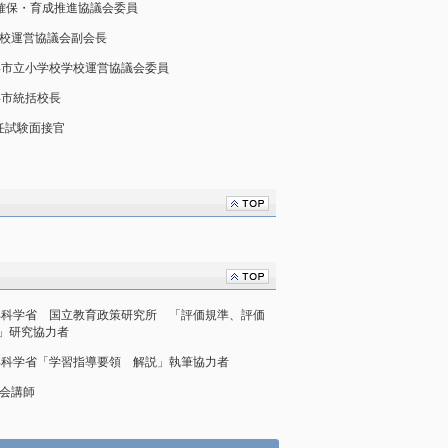
材確保・育成推進協議会委員
校学校運営協議会副会長
31 横浜市立小学校学校運営協議会委員
 横浜市統括校長
昇任試験面接官
/31 文部科学省 国立教育政策研究所 「評価規準、評価
」研究協力者
/31 文部科学省「学習指導要領 解説」執筆協力者
究会講師