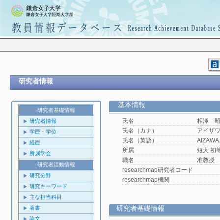
研究者情報
基本情報
研究者基礎情報
氏名
相澤 
研究者情報
氏名（カナ）
アイザ
学歴・学位
氏名（英語）
AIZAWA 
経歴
所属
短大 初
所属学会
職名
准教授
研究者活動情報
researchmap研究者コード
研究分野
researchmap機関
研究キーワード
主な担当科目
研究者基礎情報
著書
論文