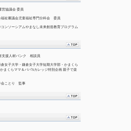
険運営協議会 委員
戸市社会福祉審議会児童福祉専門分科会 委員
山梨県大学コンソーシアムやまなし未来創造教育プログラム
若者支援人材バンク 相談員
鎌倉市・鎌倉女子大学・鎌倉女子大学短期大学部・かまくら
かまくらママ＆パパ'sカレッジ特別企画 親子で楽
村青年会ことり 監事