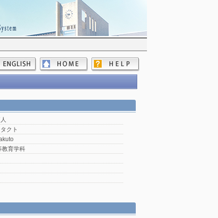
拓人
 タクト
akuto
等教育学科