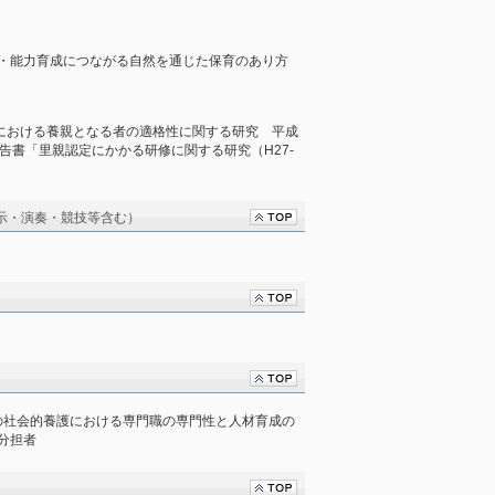
・能力育成につながる自然を通じた保育のあり方
判例における養親となる者の適格性に関する研究 平成
告書「里親認定にかかる研修に関する研究（H27-
示・演奏・競技等含む）
和歌山県の社会的養護における専門職の専門性と人材育成の
分担者