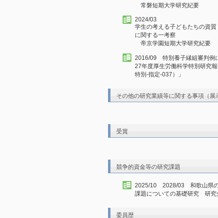
常磐短期大学研究紀要
2024/03
学生の考える子どもたちの資質
に関する一考察
帝京学園短期大学研究紀要
2016/09 特別養子縁組審
27年度厚生労働科学特別研究報
特別-指定-037）」
その他の研究業績等に関する事項（展
受賞
競争的資金等の研究課題
2025/10 2028/03 
課題についての基礎研究 研究
委員歴