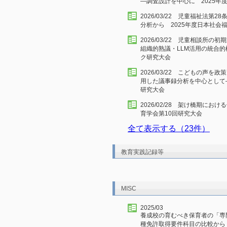
―調査設計を中心に 2025
2026/03/22 児童福祉法
分析から 2025年度日本社会
2026/03/22 児童相談所
組織的熟議・LLM活用の統合的
ク研究大会
2026/03/22 こどもの声
用した議事録分析を中心として
研究大会
2026/02/28 架け橋期に
育学会第10回研究大会
全て表示する（23件）
教育実践記録等
MISC
2025/03
養成校の育むべき保育者の「専
種免許取得要件科目の比較から