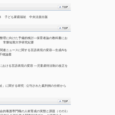
ーズ３ 子ども家庭福祉 中央法規出版
門性の整理に向けた予備的検討―保育者論の教科書にお
ら 常磐短期大学研究紀要
施設」関連ニュースに関する言語表現の変容―生成AIを
千穂論叢
における言語表現の変容 ―児童虐待法制の改正を
」に関する研究 : 公刊された裁判例の分析から
ける社会的養護専門職の人材育成の実態と課題（その1）