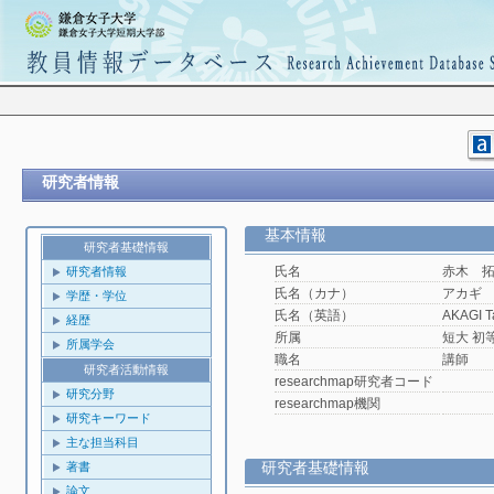
研究者情報
基本情報
研究者基礎情報
氏名
赤木 
研究者情報
氏名（カナ）
アカギ
学歴・学位
氏名（英語）
AKAGI T
経歴
所属
短大 初
所属学会
職名
講師
研究者活動情報
researchmap研究者コード
研究分野
researchmap機関
研究キーワード
主な担当科目
研究者基礎情報
著書
論文