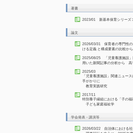
著書
2023/01 新基本保育シリ
論文
2026/03/31 保育者の専
ける定義 と構成要素の比較か
2025/08/25 「児童養護
用いた新聞記事の分析から 高
2025/03
「児童養護施設」関連ニュース
手がかりに
教育実践研究
2017/11
特別養子縁組における「子の福祉
子ども家庭福祉学
学会発表・講演等
2026/03/22 自治体にお