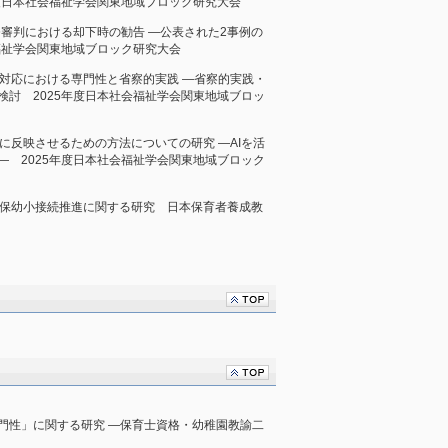
年度日本社会福祉学会関東地域ブロック研究大会
第28条審判における却下時の勧告 ―公表された2事例の
福祉学会関東地域ブロック研究大会
の初期対応における専門性と省察的実践 ―省察的実践・
検討 2025年度日本社会福祉学会関東地域ブロッ
を政策に反映させるための方法についての研究 ―AIを活
― 2025年度日本社会福祉学会関東地域ブロック
おける保幼小接続推進に関する研究 日本保育者養成教
門性」に関する研究 ―保育士資格・幼稚園教諭二