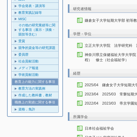
学会発表・講演等
研究者情報
教育実践記録等
MISC
鎌倉女子大学短期大学部 初等
その他の研究業績等に関
する事項（展示・演奏・
学歴・学位
競技等含む）
受賞
立正大学大学院 法学研究科 
競争的資金等の研究課題
委員歴
神奈川県立保健福祉大学大学院
程） 修士（社会福祉学）
社会貢献活動
メディア報道
経歴
学術貢献活動
教育上の能力に関する事項
2025/04 鎌倉女子大学短期
教育方法の実践例
2023/04 2025/03 常
作成した教科書，教材
職務上の実績に関する事項
2022/04 2023/03 帝京
資格，免許
所属学会
日本社会福祉学会